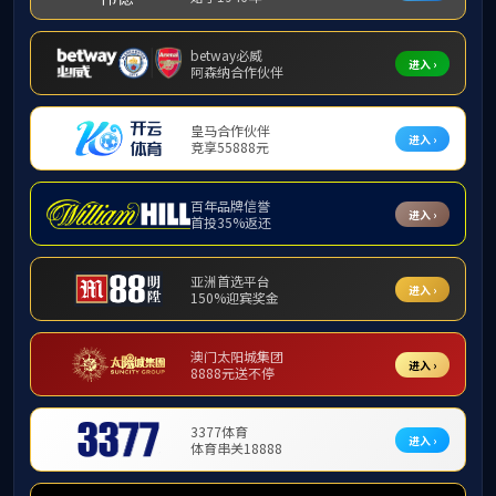
>
首页
>
新闻动态
>
精锋
今日，首建投子基金参投企业深圳市精锋医疗科
02675.HK。首日涨幅超过30%。